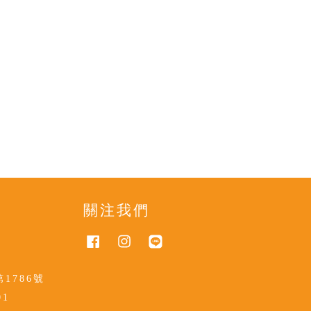
關注我們
Facebook
Instagram
Line
1786號
01