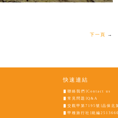
下一頁
→
快速連結
▋聯絡我們∣Contact us
▋常見問題∣Q&A
▋交觀甲第7195號∣品保北第
▋甲種旅行社∣統編251366