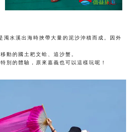
要是濁水溪出海時挾帶大量的泥沙沖積而成。因外
到移動的國土耙文蛤、追沙蟹。
超特別的體驗，原來嘉義也可以這樣玩呢！