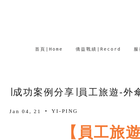
首頁∣Home
僑益戰績∣Record
服
∣成功案例分享∣員工旅遊-外
•
YI-PING
Jan 04, 21
【員工旅