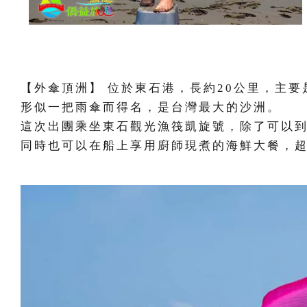
【外傘頂洲】 位於東石港，長約20公里，主
形似一把雨傘而得名，是台灣最大的沙洲。
這次出團乘坐東石觀光漁筏凱旋號，除了可以
同時也可以在船上享用廚師現煮的海鮮大餐，