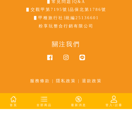
▋常見問題∣Q&A
▋交觀甲第7195號∣品保北第1786號
▋甲種旅行社∣統編25136601
粉享玩整合行銷有限公司
關注我們
Facebook
Instagram
Line
服務條款
|
隱私政策
|
退款政策
首頁
全部商品
最新消息
登入/註冊