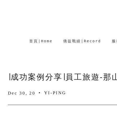
首頁∣Home
僑益戰績∣Record
服
∣成功案例分享∣員工旅遊-那
•
YI-PING
Dec 30, 20