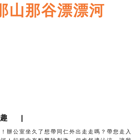
那山那谷漂漂河
趣 |
式！辦公室坐久了想帶同仁外出走走嗎？帶您走入