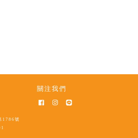
關注我們
Facebook
Instagram
Line
1786號
01