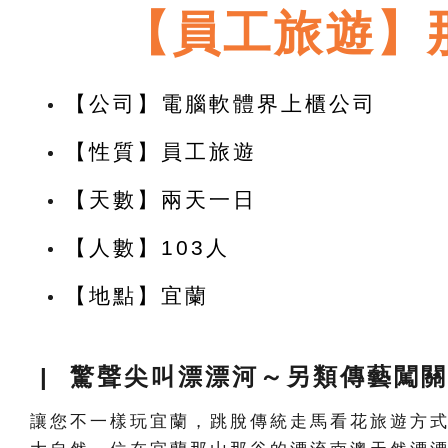
【員工旅遊】
【公司】電腦軟體界上櫃公司
【性質】員工旅遊
【天數】兩天一日
【人數】103人
【地點】宜蘭
| 驚聲尖叫漂漂河～另類傳藝闖關
讓您不一樣玩宜蘭，跳脫傳統走馬看花旅遊方