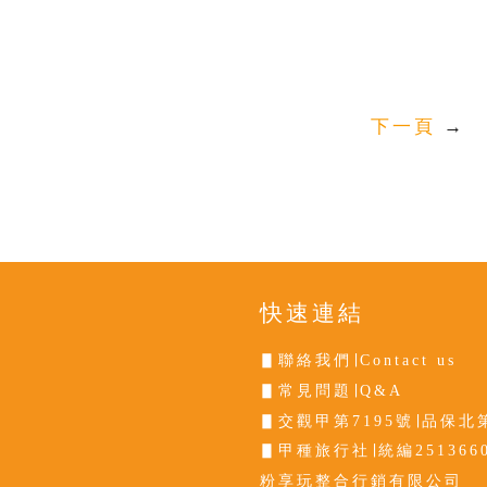
下一頁
→
快速連結
▋聯絡我們∣Contact us
▋常見問題∣Q&A
▋交觀甲第7195號∣品保北第
▋甲種旅行社∣統編251366
粉享玩整合行銷有限公司