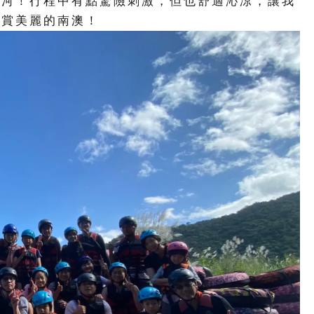
漂河！行程中有點驚險刺激，但也舒適沁涼，讓我
欣賞美麗的南澳！