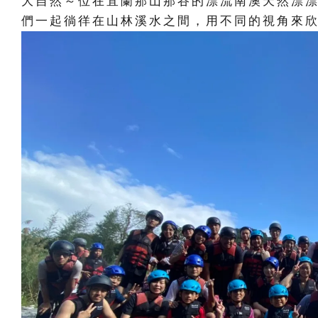
大自然～位在宜蘭那山那谷的漂流南澳天然漂
們一起徜徉在山林溪水之間，用不同的視角來