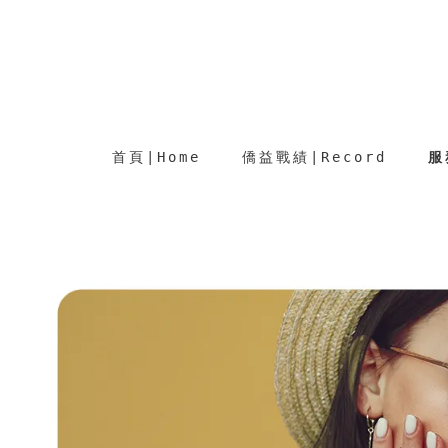
首頁∣Home
僑益戰績∣Record
服